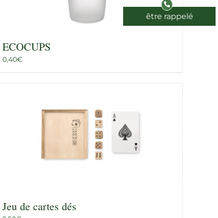
être rappelé
ECOCUPS
0,40
€
Jeu de cartes dés