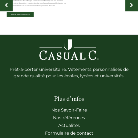
La nouvelle tendance des lettrages. Même procédé technique que la broderie
traditionnelle, la « bouclette » consiste à utiliser des fils plus épais puis à les broder en
boucles pour obtenir un volume moderne, très agréable au toucher.
Plus de personnalisations
Prêt-à-porter universitaire. Vêtements personnalisés de
grande qualité pour les écoles, lycées et universités.
Plus d’infos
Nos Savoir-Faire
Nos références
Actualités
Formulaire de contact