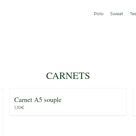
Polo
Sweat
Te
CARNETS
Carnet A5 souple
1,10
€