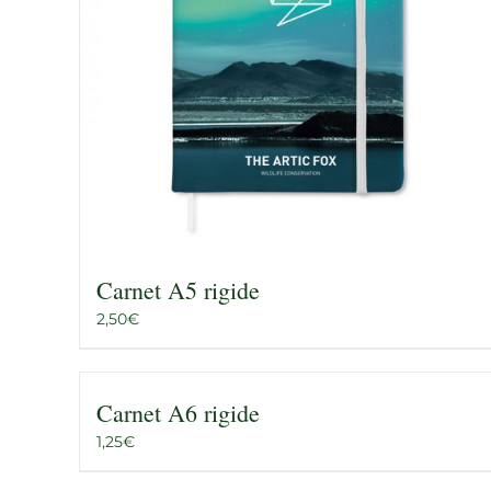
Carnet A5 rigide
2,50
€
Carnet A6 rigide
1,25
€