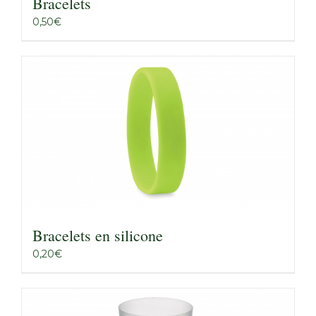
Bracelets
0,50
€
Bracelets en silicone
0,20
€