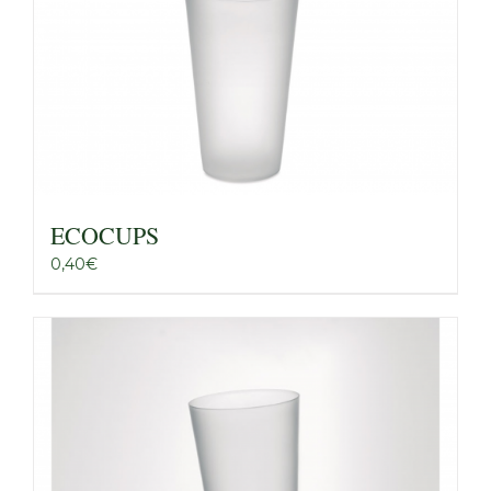
ECOCUPS
0,40
€