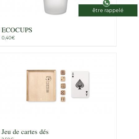
être rappelé
ECOCUPS
0,40
€
Jeu de cartes dés