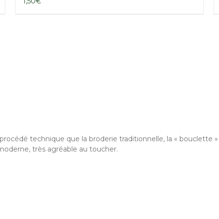
1,50
€
édé technique que la broderie traditionnelle, la « bouclette » con
moderne, très agréable au toucher.