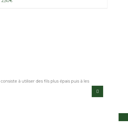
2,50
€
Dé
siste à utiliser des fils plus épais puis à les
Gran
pers