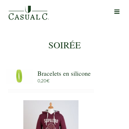
Passer
au
contenu
SOIRÉE
Bracelets en silicone
0,20
€