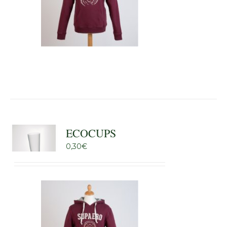
ECOCUPS
0,30
€