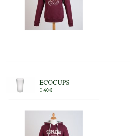
ECOCUPS
0,40
€