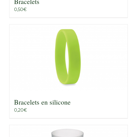
Bracelets
0,50
€
Bracelets en silicone
0,20
€