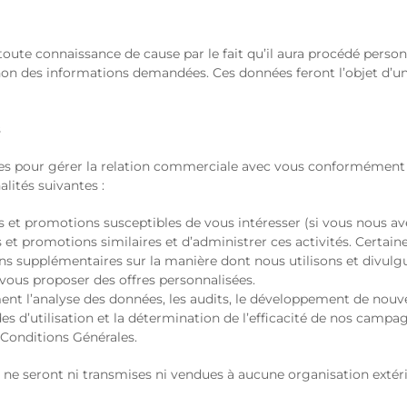
ute connaissance de cause par le fait qu’il aura procédé personne
ou non des informations demandées. Ces données feront l’objet d’un
s
es pour gérer la relation commerciale avec vous conformément à 
lités suivantes :
 et promotions susceptibles de vous intéresser (si vous nous avez
s et promotions similaires et d’administrer ces activités. Certai
s supplémentaires sur la manière dont nous utilisons et divulg
 vous proposer des offres personnalisées.
ment l’analyse des données, les audits, le développement de nouve
odes d’utilisation et la détermination de l’efficacité de nos camp
 Conditions Générales.
r ne seront ni transmises ni vendues à aucune organisation extéri