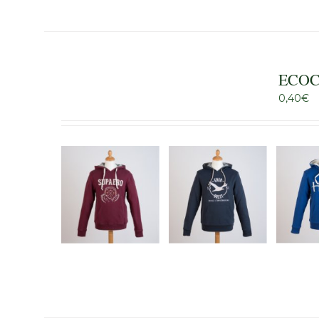
ECOC
0,40
€