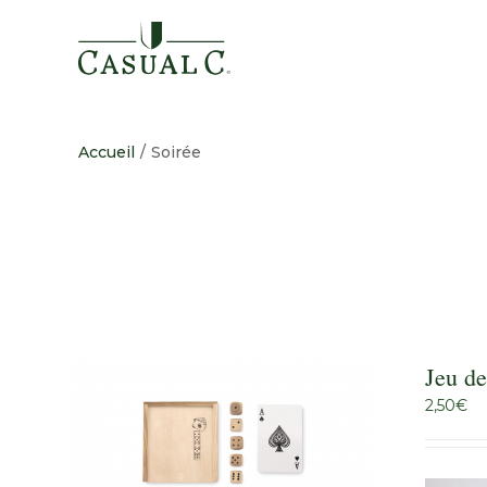
Passer
au
contenu
Accueil
/
Soirée
Jeu de
2,50
€