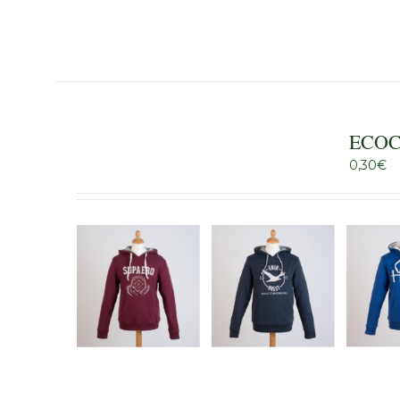
ECOC
0,30
€