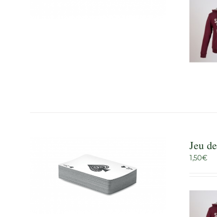
Jeu de
1,50
€