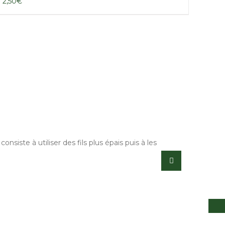
2,50
€
Dé
siste à utiliser des fils plus épais puis à les
Gran
pers