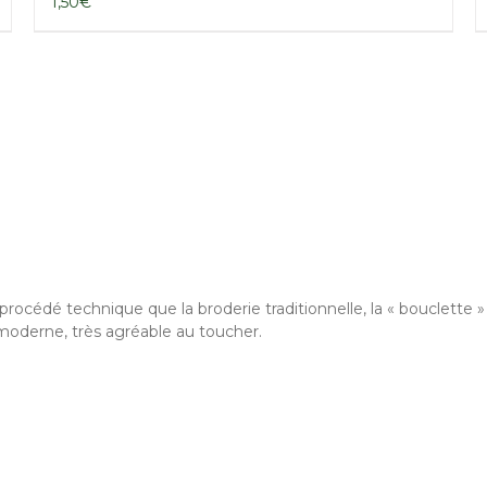
1,50
€
édé technique que la broderie traditionnelle, la « bouclette » con
moderne, très agréable au toucher.