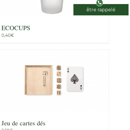
être rappelé
ECOCUPS
0,40
€
Jeu de cartes dés