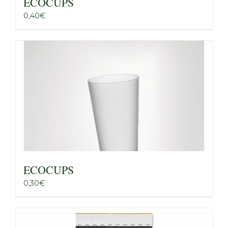
ECOCUPS
0,40
€
ECOCUPS
0,30
€