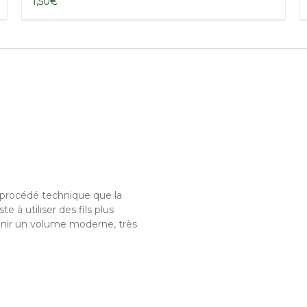
1,50
€
procédé technique que la
te à utiliser des fils plus
tenir un volume moderne, très