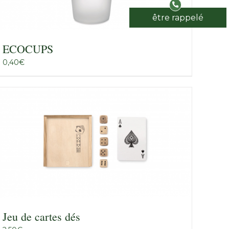
être rappelé
ECOCUPS
0,40
€
Jeu de cartes dés