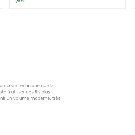
1,50
€
procédé technique que la
te à utiliser des fils plus
tenir un volume moderne, très