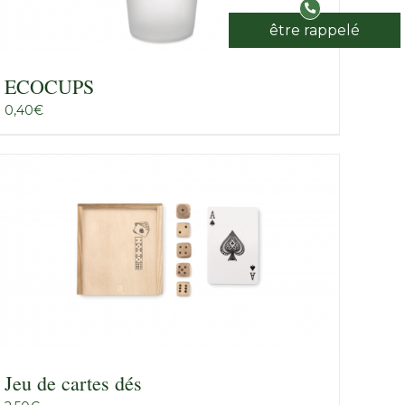
être rappelé
ECOCUPS
0,40
€
Jeu de cartes dés