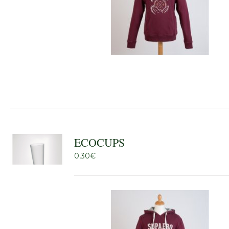
ECOCUPS
0,30
€