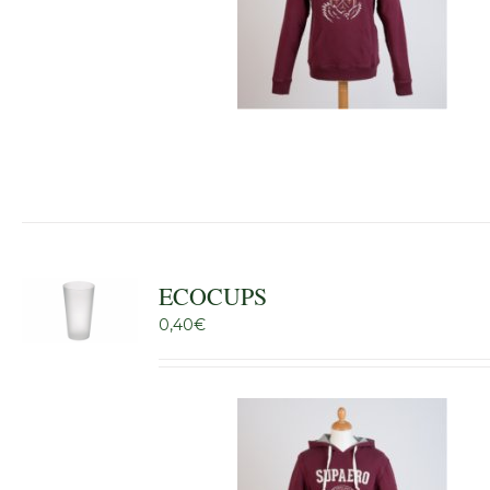
ECOCUPS
0,40
€