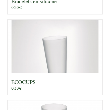
Bracelets en silicone
0,20
€
ECOCUPS
0,30
€