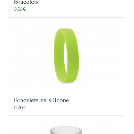
Bracelets
0,50
€
Bracelets en silicone
0,20
€