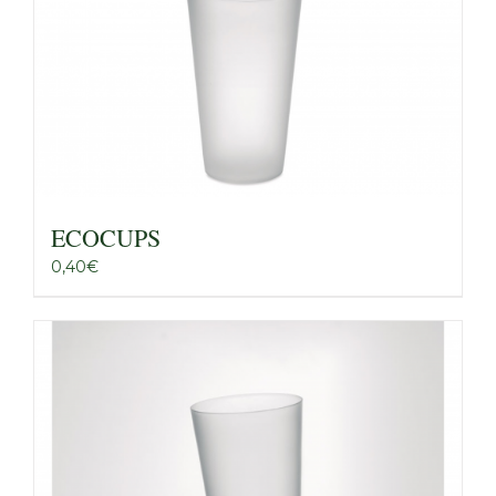
ECOCUPS
0,40
€