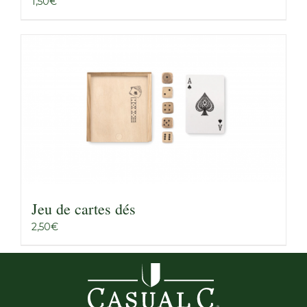
1,50
€
Jeu de cartes dés
2,50
€